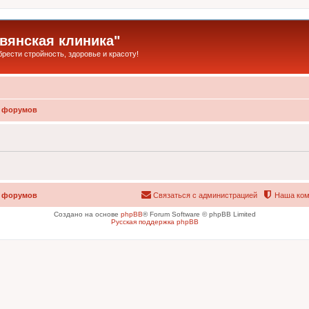
янская клиника"
ести стройность, здоровье и красоту!
 форумов
 форумов
Связаться с администрацией
Наша ком
Создано на основе
phpBB
® Forum Software © phpBB Limited
Русская поддержка phpBB