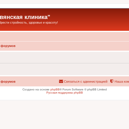
янская клиника"
ести стройность, здоровье и красоту!
 форумов
 форумов
Связаться с администрацией
Наша ком
Создано на основе
phpBB
® Forum Software © phpBB Limited
Русская поддержка phpBB