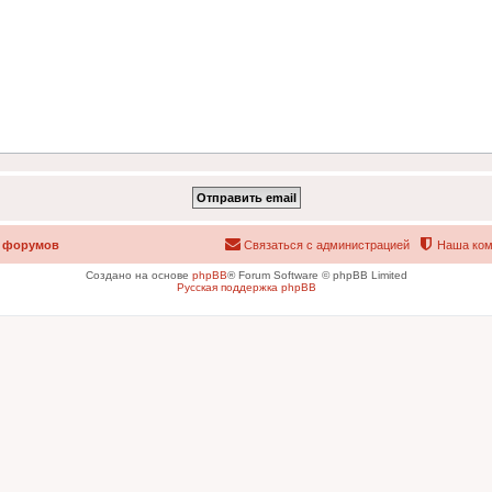
 форумов
Связаться с администрацией
Наша ком
Создано на основе
phpBB
® Forum Software © phpBB Limited
Русская поддержка phpBB