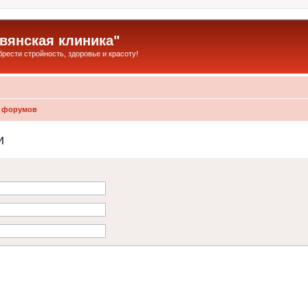
янская клиника"
ести стройность, здоровье и красоту!
 форумов
и