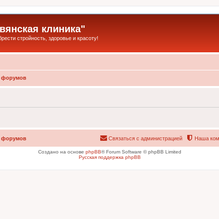
янская клиника"
ести стройность, здоровье и красоту!
 форумов
 форумов
Связаться с администрацией
Наша ком
Создано на основе
phpBB
® Forum Software © phpBB Limited
Русская поддержка phpBB