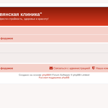
янская клиника"
ести стройность, здоровье и красоту!
 форумов
 форумов
Связаться с администрацией
Наша ком
Создано на основе
phpBB
® Forum Software © phpBB Limited
Русская поддержка phpBB