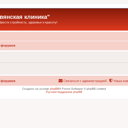
янская клиника"
ести стройность, здоровье и красоту!
 форумов
 форумов
Связаться с администрацией
Наша ком
Создано на основе
phpBB
® Forum Software © phpBB Limited
Русская поддержка phpBB