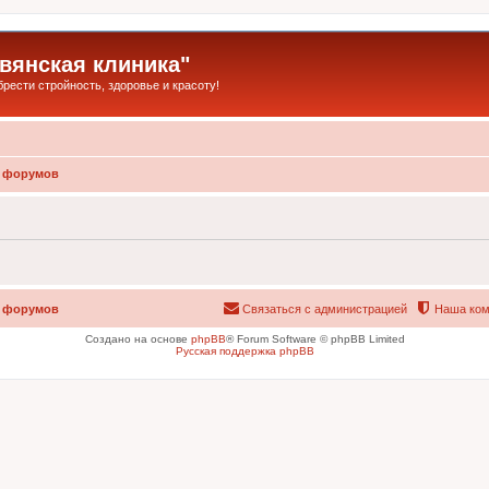
янская клиника"
ести стройность, здоровье и красоту!
 форумов
 форумов
Связаться с администрацией
Наша ком
Создано на основе
phpBB
® Forum Software © phpBB Limited
Русская поддержка phpBB